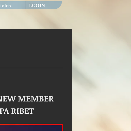
icles
LOGIN
 NEW MEMBER 
PA RIBET