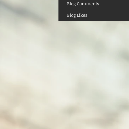
Blog Comments
Blog Likes