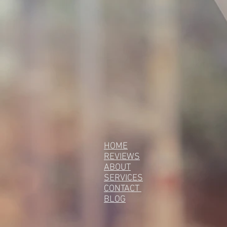
HOME
REVIEWS
ABOUT
SERVICES
CONTACT
BLOG