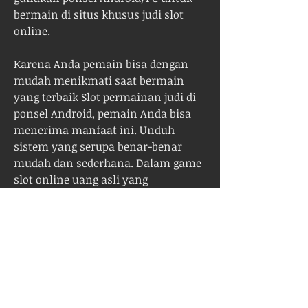
bermain di situs khusus judi slot 
online.
Karena Anda pemain bisa dengan 
mudah menikmati saat bermain 
yang terbaik Slot permainan judi di 
ponsel Android, pemain Anda bisa 
menerima manfaat ini. Unduh 
sistem yang serupa benar-benar 
mudah dan sederhana. Dalam game 
slot online uang asli yang 
permainan juga menyediakan 
fasilitas yang memfasilitasi daftar 
slot mudah menang untuk 
mengaksesnya dengan mudah.
ini bermain judi slot online uang 
asli saat ini satu perkara yang sulit 