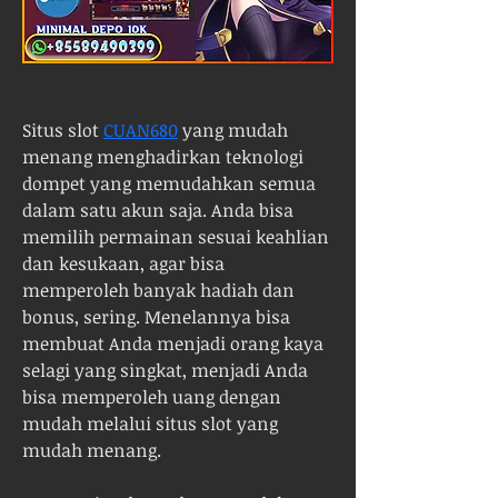
Situs slot 
CUAN680
 yang mudah 
menang menghadirkan teknologi 
dompet yang memudahkan semua 
dalam satu akun saja. Anda bisa 
memilih permainan sesuai keahlian 
dan kesukaan, agar bisa 
memperoleh banyak hadiah dan 
bonus, sering. Menelannya bisa 
membuat Anda menjadi orang kaya 
selagi yang singkat, menjadi Anda 
bisa memperoleh uang dengan 
mudah melalui situs slot yang 
mudah menang.